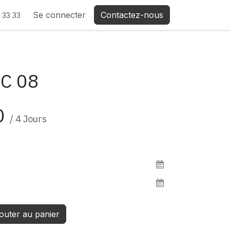
Se connecter
Contactez-nous
 33 33
PC 08
0
/
4
Jours
outer au panier