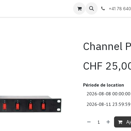
s
+41 78 640
Channel 
CHF
25,0
Période de location
Aj