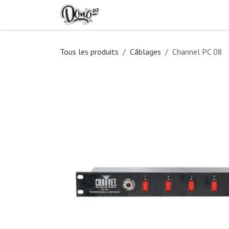
Se rendre au contenu
Accueil
Location
À propo
Tous les produits
Câblages
Channel PC 08