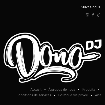
Suivez-nous
Accueil
•
À propos de nous
•
Produits
•
Conditions de services
•
Politique vie privée
•
Aide