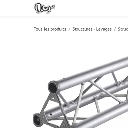
Se rendre au contenu
Accueil
Location
À propo
Tous les produits
Structures - Levages
Struc