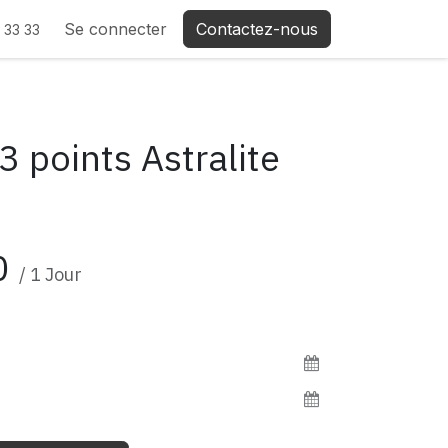
Se connecter
Contactez-nous
 33 33
3 points Astralite
0
/
1
Jour